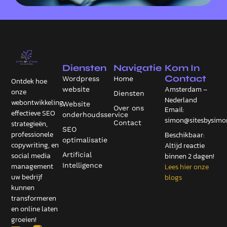
Diensten
Navigatie
Kom In
Contact
Wordpress
Home
Ontdek hoe
Amsterdam –
website
onze
Diensten
Nederland
webontwikkeling,
Website
Over ons
Email:
effectieve SEO
onderhoudsservice
simon@sitesbysimon
Contact
strategieën,
SEO
professionele
Beschikbaar:
optimalisatie
copywriting, en
Altijd reactie
Artificial
social media
binnen 2 dagen!
Intelligence
management
Lees hier onze
uw bedrijf
blogs
kunnen
transformeren
en online laten
groeien!