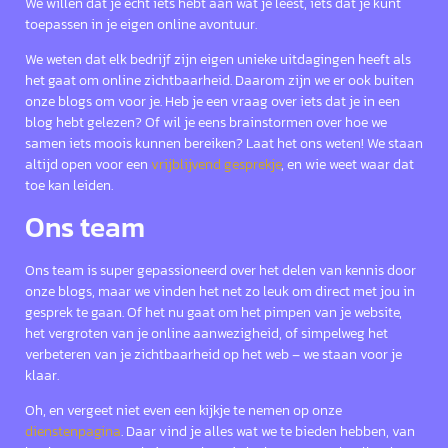
We willen dat je echt iets hebt aan wat je leest, iets dat je kunt
toepassen in je eigen online avontuur.
We weten dat elk bedrijf zijn eigen unieke uitdagingen heeft als
het gaat om online zichtbaarheid. Daarom zijn we er ook buiten
onze blogs om voor je. Heb je een vraag over iets dat je in een
blog hebt gelezen? Of wil je eens brainstormen over hoe we
samen iets moois kunnen bereiken? Laat het ons weten! We staan
altijd open voor een
vrijblijvend gesprekje
, en wie weet waar dat
toe kan leiden.
Ons team
Ons team is super gepassioneerd over het delen van kennis door
onze blogs, maar we vinden het net zo leuk om direct met jou in
gesprek te gaan. Of het nu gaat om het pimpen van je website,
het vergroten van je online aanwezigheid, of simpelweg het
verbeteren van je zichtbaarheid op het web – we staan voor je
klaar.
Oh, en vergeet niet even een kijkje te nemen op onze
dienstenpagina
. Daar vind je alles wat we te bieden hebben, van