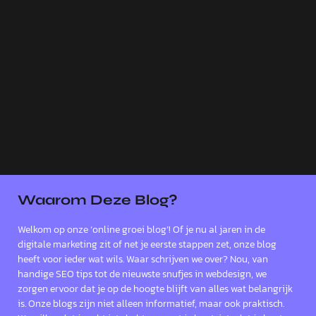
Waarom Deze Blog?
Welkom op onze ‘online groei blog’! Of je nu al jaren in de
digitale marketing zit of net je eerste stappen zet, onze blog
heeft voor ieder wat wils. Waar schrijven we over? Nou, van
handige SEO tips tot de nieuwste snufjes in webdesign, we
zorgen ervoor dat je op de hoogte blijft van alles wat belangrijk
is. Onze blogs zijn niet alleen informatief, maar ook praktisch.