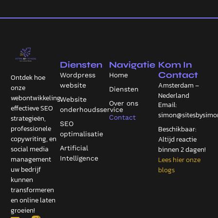
Diensten
Navigatie
Kom In
Contact
Wordpress
Home
Ontdek hoe
Amsterdam –
website
onze
Diensten
Nederland
webontwikkeling,
Website
Over ons
Email:
effectieve SEO
onderhoudsservice
simon@sitesbysimon
Contact
strategieën,
SEO
professionele
Beschikbaar:
optimalisatie
copywriting, en
Altijd reactie
Artificial
social media
binnen 2 dagen!
Intelligence
management
Lees hier onze
uw bedrijf
blogs
kunnen
transformeren
en online laten
groeien!