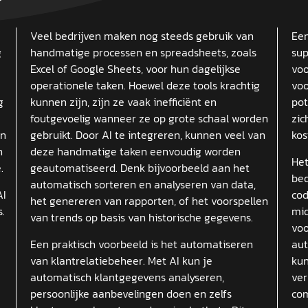
?
Veel bedrijven maken nog steeds gebruik van
Een
g
handmatige processen en spreadsheets, zoals
sup
Excel of Google Sheets, voor hun dagelijkse
voo
operationele taken. Hoewel deze tools krachtig
voo
g
kunnen zijn, zijn ze vaak inefficiënt en
pot
foutgevoelig wanneer ze op grote schaal worden
zic
in
gebruikt. Door AI te integreren, kunnen veel van
kos
n
deze handmatige taken eenvoudig worden
Het
.
geautomatiseerd. Denk bijvoorbeeld aan het
bed
automatisch sorteren en analyseren van data,
AI
cod
het genereren van rapporten, of het voorspellen
.
mid
van trends op basis van historische gegevens.
voo
Een praktisch voorbeeld is het automatiseren
aut
van klantrelatiebeheer. Met AI kun je
kun
automatisch klantgegevens analyseren,
ver
persoonlijke aanbevelingen doen en zelfs
com