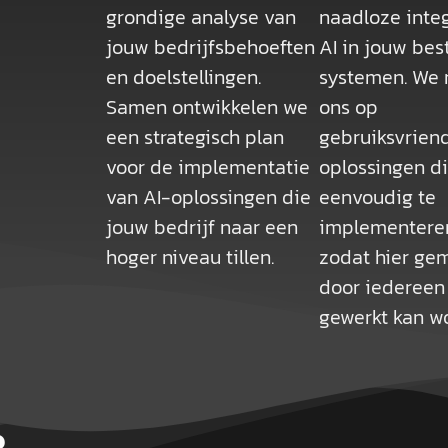
grondige analyse van
naadloze integ
jouw bedrijfsbehoeften
AI in jouw be
en doelstellingen.
systemen. We 
Samen ontwikkelen we
ons op
een strategisch plan
gebruiksvriend
voor de implementatie
oplossingen d
van AI-oplossingen die
eenvoudig te
jouw bedrijf naar een
implementeren
hoger niveau tillen.
zodat hier gem
door iederee
gewerkt kan w