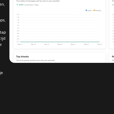
en,
ps,
tap
ijd
e
je