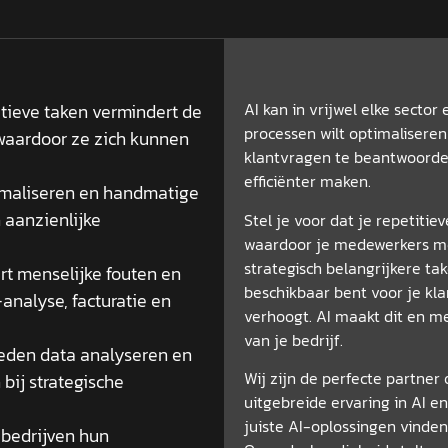
AI kan in vrijwel elke secto
itieve taken vermindert de
processen wilt optimaliseren
 waardoor ze zich kunnen
klantvragen te beantwoorden
efficiënter maken.
timaliseren en handmatige
 aanzienlijke
Stel je voor dat je repetiti
waardoor je medewerkers me
strategisch belangrijkere ta
rt menselijke fouten en
beschikbaar bent voor je kla
-analyse, facturatie en
verhoogt. AI maakt dit en me
van je bedrijf.
lheden data analyseren en
Wij zijn de perfecte partner
bij strategische
uitgebreide ervaring in AI 
juiste AI-oplossingen vinden
 bedrijven hun