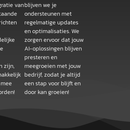
ratie van
blijven we je
staande
ondersteunen met
richten
regelmatige updates
en optimalisaties. We
elijke
zorgen ervoor dat jouw
ie
AI-oplossingen blijven
presteren en
 zijn,
meegroeien met jouw
akkelijk
bedrijf, zodat je altijd
n mee
een stap voor blijft en
orden!
door kan groeien!