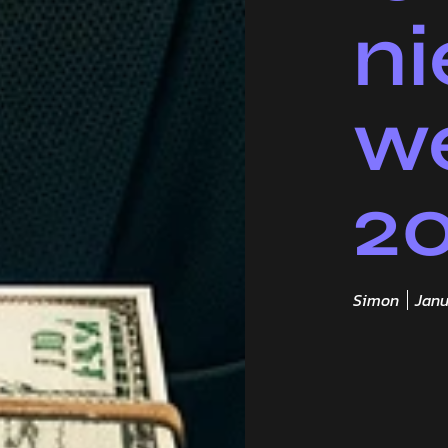
n
we
2
Simon
Janu