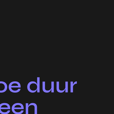
oe duur
 een