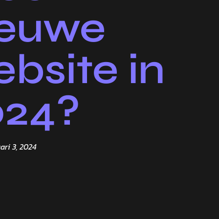
ieuwe
bsite in
024?
ari 3, 2024